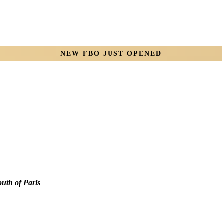
NEW FBO JUST OPENED
outh of Paris